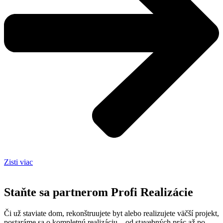
Zisti viac
Staňte sa partnerom Profi Realizácie
Či už staviate dom, rekonštruujete byt alebo realizujete väčší projekt,
postaráme sa o kompletnú realizáciu – od stavebných prác až po