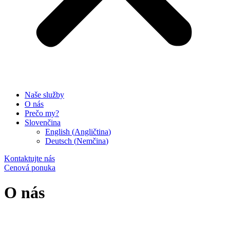
Naše služby
O nás
Prečo my?
Slovenčina
English
(
Angličtina
)
Deutsch
(
Nemčina
)
Kontaktujte nás
Cenová ponuka
O nás