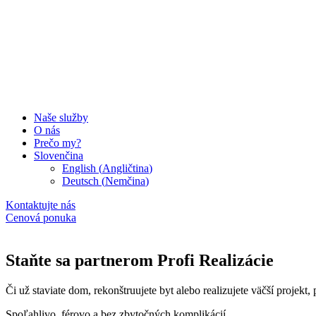
Naše služby
O nás
Prečo my?
Slovenčina
English
(
Angličtina
)
Deutsch
(
Nemčina
)
Kontaktujte nás
Cenová ponuka
Staňte sa partnerom Profi Realizácie
Či už staviate dom, rekonštruujete byt alebo realizujete väčší projekt
Spoľahlivo, férovo a bez zbytočných komplikácií.