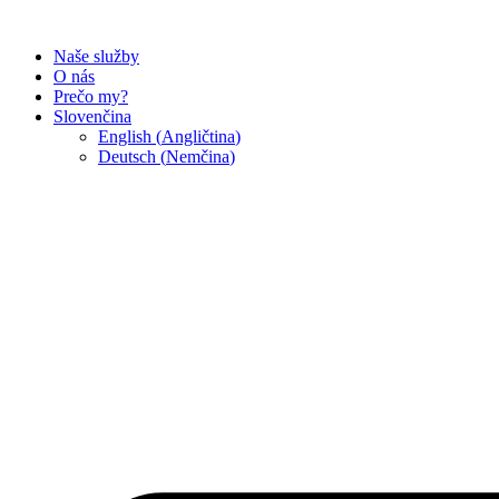
Preskočiť
na
Naše služby
obsah
O nás
Prečo my?
Slovenčina
English
(
Angličtina
)
Deutsch
(
Nemčina
)