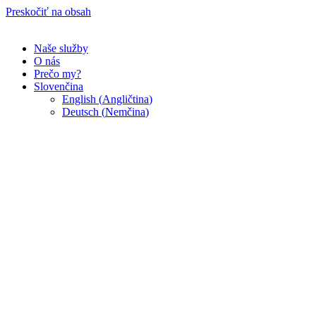
Preskočiť na obsah
Naše služby
O nás
Prečo my?
Slovenčina
English
(
Angličtina
)
Deutsch
(
Nemčina
)