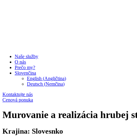
Naše služby
O nás
Prečo my?
Slovenčina
English
(
Angličtina
)
Deutsch
(
Nemčina
)
Kontaktujte nás
Cenová ponuka
Murovanie a realizácia hrubej s
Krajina:
Slovesnko