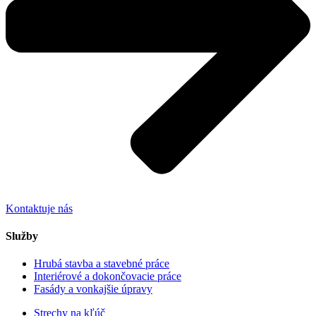
Kontaktuje nás
Služby
Hrubá stavba a stavebné práce
Interiérové a dokončovacie práce
Fasády a vonkajšie úpravy
Strechy na kľúč