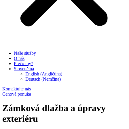
Naše služby
O nás
Prečo my?
Slovenčina
English
(
Angličtina
)
Deutsch
(
Nemčina
)
Kontaktujte nás
Cenová ponuka
Zámková dlažba a úpravy
exteriéru