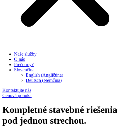
Naše služby
O nás
Prečo my?
Slovenčina
English
(
Angličtina
)
Deutsch
(
Nemčina
)
Kontaktujte nás
Cenová ponuka
Kompletné stavebné riešenia
pod jednou strechou.