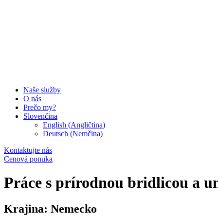
Naše služby
O nás
Prečo my?
Slovenčina
English
(
Angličtina
)
Deutsch
(
Nemčina
)
Kontaktujte nás
Cenová ponuka
Práce s prírodnou bridlicou a 
Krajina:
Nemecko