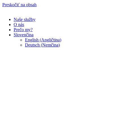
Preskočiť na obsah
Naše služby
O nás
Prečo my?
Slovenčina
English
(
Angličtina
)
Deutsch
(
Nemčina
)