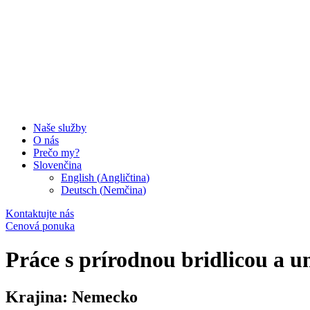
Naše služby
O nás
Prečo my?
Slovenčina
English
(
Angličtina
)
Deutsch
(
Nemčina
)
Kontaktujte nás
Cenová ponuka
Práce s prírodnou bridlicou a 
Krajina:
Nemecko