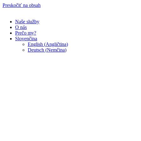
Preskočiť na obsah
Naše služby
O nás
Prečo my?
Slovenčina
English
(
Angličtina
)
Deutsch
(
Nemčina
)